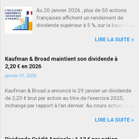
Au 20 janvier 2026 , plus de 50 actions
françaises affichent un rendement de
dividende supérieur à 5 %, sur la base des
dividendes versés en 2025. L’une des
LIRE LA SUITE »
évolutions les plus marquantes concerne
SES , dont l’action progresse déjà
d’environ 22 % en 2026 , tandis que
Kaufman & Broad maintient son dividende à
Stellantis et Renault reculent déjà à deux
2,20 € en 2026
chiffres.
janvier 31, 2026
Kaufman & Broad a annoncé le 29 janvier un dividende
de 2,20 € brut par action au titre de l’exercice 2025,
inchangé par rapport à l’an dernier. Au cours actuel, le
rendement brut ressort à environ 7 % , l’un des plus
LIRE LA SUITE »
élevés du secteur.