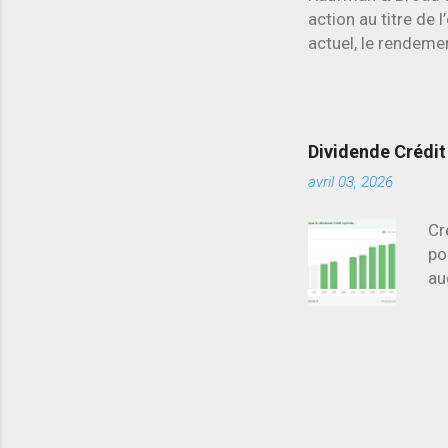
action au titre de 
actuel, le rendemen
secteur.
Dividende Crédit 
avril 03, 2026
Cr
po
au