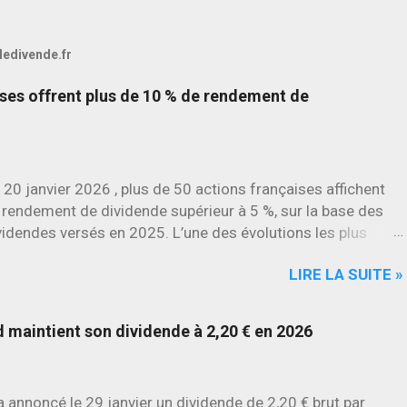
 ledivende.fr
ises offrent plus de 10 % de rendement de
 20 janvier 2026 , plus de 50 actions françaises affichent
 rendement de dividende supérieur à 5 %, sur la base des
videndes versés en 2025. L’une des évolutions les plus
rquantes concerne SES , dont l’action progresse déjà
LIRE LA SUITE »
environ 22 % en 2026 , tandis que Stellantis et Renault
culent déjà à deux chiffres.
maintient son dividende à 2,20 € en 2026
annoncé le 29 janvier un dividende de 2,20 € brut par