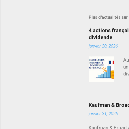
Plus d'actualités sur
4 actions frança
dividende
janvier 20, 2026
Au
un
di
ma
d’
re
Kaufman & Broad 
janvier 31, 2026
Kaufman & Broad a 