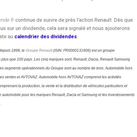
ende.fr
continue de suivre de près l'action Renault. Dès que
us sur un dividende, cela sera signalé et nous ajouterons
ate au
calendrier des dividendes
.
depuis 1898, le
Groupe Renault
(ISIN:
FR0000131906)
est un groupe
ns plus que 100 pays. Les cinq marques sont: Renault, Dacia, Renault Samsung
es segments opérationnels du Groupe sont au nombre de trois: Automobile hors
es ventes et AVTOVAZ.
Automobile hors AVTOVAZ comprend les activités
renant la production, la vente et la distribution de véhicules particuliers et
rvice automobile pour les marques Renault, Dacia et Samsung et les investissements
.