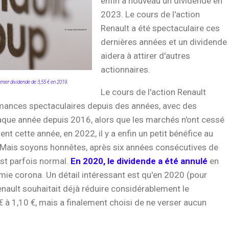
enfin à nouveau un dividende en
2023. Le cours de l'action
Renault a été spectaculaire ces
dernières années et un dividende
aidera à attirer d'autres
actionnaires.
nier dividende de 3,55 € en 2019.
Le cours de l'action Renault
rmances spectaculaires depuis des années, avec des
aque année depuis 2016, alors que les marchés n'ont cessé
t cette année, en 2022, il y a enfin un petit bénéfice au
 Mais soyons honnêtes, après six années consécutives de
est parfois normal.
En 2020, le dividende a été annulé
en
mie corona. Un détail intéressant est qu'en 2020 (pour
enault souhaitait déjà réduire considérablement le
€ à 1,10 €, mais a finalement choisi de ne verser aucun