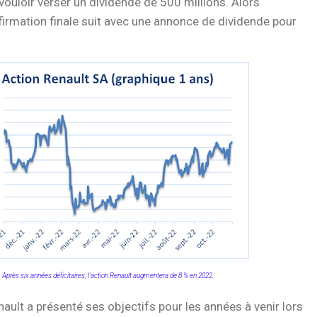
vouloir verser un dividende de 500 millions. Alors
firmation finale suit avec une annonce de dividende pour
Après six années déficitaires, l'action Renault augmentera de 8 % en 2022.
ault a présenté ses objectifs pour les années à venir lors