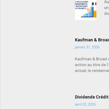
Au
un
di
ma
d’
re
Kaufman & Broad 
janvier 31, 2026
Kaufman & Broad a 
action au titre de 
actuel, le rendemen
secteur.
Dividende Crédit 
avril 03, 2026