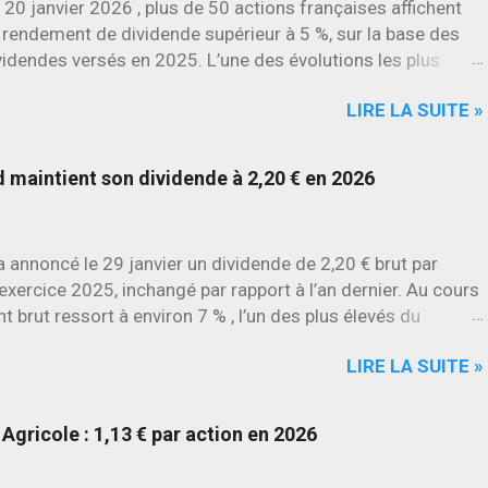
 20 janvier 2026 , plus de 50 actions françaises affichent
 rendement de dividende supérieur à 5 %, sur la base des
videndes versés en 2025. L’une des évolutions les plus
rquantes concerne SES , dont l’action progresse déjà
LIRE LA SUITE »
environ 22 % en 2026 , tandis que Stellantis et Renault
culent déjà à deux chiffres.
maintient son dividende à 2,20 € en 2026
annoncé le 29 janvier un dividende de 2,20 € brut par
l’exercice 2025, inchangé par rapport à l’an dernier. Au cours
t brut ressort à environ 7 % , l’un des plus élevés du
LIRE LA SUITE »
Agricole : 1,13 € par action en 2026