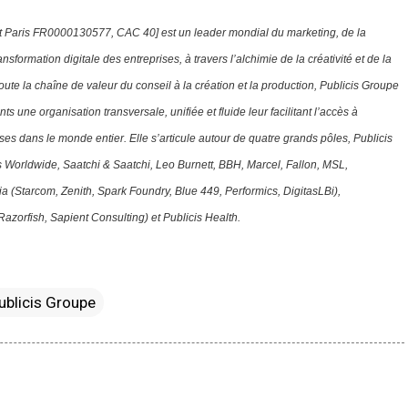
 Paris FR0000130577, CAC 40] est un leader mondial du marketing, de la
sformation digitale des entreprises, à travers l’alchimie de la créativité et de la
oute la chaîne de valeur du conseil à la création et la production, Publicis Groupe
ts une organisation transversale, unifiée et fluide leur facilitant l’accès à
ses dans le monde entier. Elle s’articule autour de quatre grands pôles, Publicis
 Worldwide, Saatchi & Saatchi, Leo Burnett, BBH, Marcel, Fallon, MSL,
ia (Starcom, Zenith, Spark Foundry, Blue 449, Performics, DigitasLBi),
Razorfish, Sapient Consulting) et Publicis Health.
ublicis Groupe