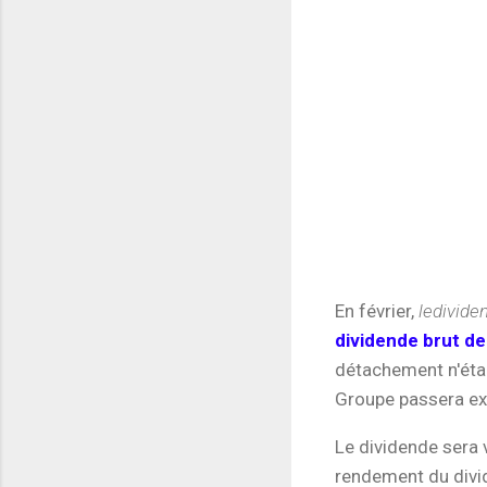
En février,
ledividen
dividende brut de
détachement n'étai
Groupe passera ex
Le dividende sera v
rendement du divid