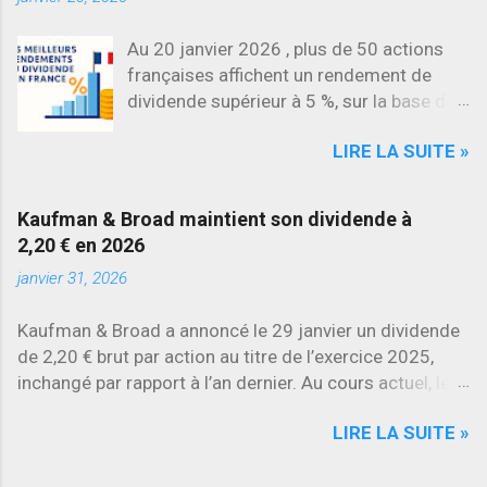
Au 20 janvier 2026 , plus de 50 actions
françaises affichent un rendement de
dividende supérieur à 5 %, sur la base des
dividendes versés en 2025. L’une des
LIRE LA SUITE »
évolutions les plus marquantes concerne
SES , dont l’action progresse déjà
d’environ 22 % en 2026 , tandis que
Kaufman & Broad maintient son dividende à
Stellantis et Renault reculent déjà à deux
2,20 € en 2026
chiffres.
janvier 31, 2026
Kaufman & Broad a annoncé le 29 janvier un dividende
de 2,20 € brut par action au titre de l’exercice 2025,
inchangé par rapport à l’an dernier. Au cours actuel, le
rendement brut ressort à environ 7 % , l’un des plus
LIRE LA SUITE »
élevés du secteur.