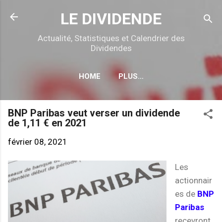
Accéder au contenu principal
LE DIVIDENDE
Actualité, Statistiques et Calendrier des
Dividendes
HOME
PLUS…
CALENDRIER DÉTACHEMENTS
BNP Paribas veut verser un dividende
de 1,11 € en 2021
février 08, 2021
Les
actionnair
es de
BNP
Paribas
recevront