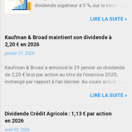
dividende supérieur à 5 %, sur la base des
dividendes versés en 2025. L’une des
LIRE LA SUITE »
évolutions les plus marquantes concerne
SES , dont l’action progresse déjà
d’environ 22 % en 2026 , tandis que
Kaufman & Broad maintient son dividende à
Stellantis et Renault reculent déjà à deux
2,20 € en 2026
chiffres.
janvier 31, 2026
Kaufman & Broad a annoncé le 29 janvier un dividende
de 2,20 € brut par action au titre de l’exercice 2025,
inchangé par rapport à l’an dernier. Au cours actuel, le
rendement brut ressort à environ 7 % , l’un des plus
LIRE LA SUITE »
élevés du secteur.
Dividende Crédit Agricole : 1,13 € par action
en 2026
avril 03, 2026