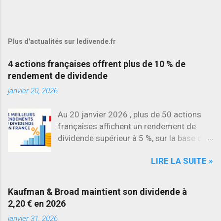
Plus d'actualités sur ledivende.fr
4 actions françaises offrent plus de 10 % de
rendement de dividende
janvier 20, 2026
Au 20 janvier 2026 , plus de 50 actions
françaises affichent un rendement de
dividende supérieur à 5 %, sur la base des
dividendes versés en 2025. L’une des
LIRE LA SUITE »
évolutions les plus marquantes concerne
SES , dont l’action progresse déjà
d’environ 22 % en 2026 , tandis que
Kaufman & Broad maintient son dividende à
Stellantis et Renault reculent déjà à deux
2,20 € en 2026
chiffres.
janvier 31, 2026