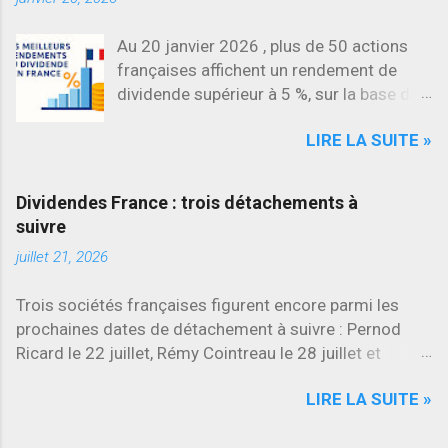
Au 20 janvier 2026 , plus de 50 actions
françaises affichent un rendement de
dividende supérieur à 5 %, sur la base des
dividendes versés en 2025. L’une des
LIRE LA SUITE »
évolutions les plus marquantes concerne
SES , dont l’action progresse déjà
d’environ 22 % en 2026 , tandis que
Dividendes France : trois détachements à
Stellantis et Renault reculent déjà à deux
suivre
chiffres.
juillet 21, 2026
Trois sociétés françaises figurent encore parmi les
prochaines dates de détachement à suivre : Pernod
Ricard le 22 juillet, Rémy Cointreau le 28 juillet et
Quadient le 4 août 2026. Rémy Cointreau versera
LIRE LA SUITE »
simultanément un dividende annuel et un dividende
exceptionnel, tous deux réduits de moitié.