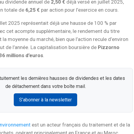
au dividende annuel de
2,50 €
déjà versé en juillet 2025,
on totale de
6,25 €
par action pour l’exercice en cours.
illet 2025 représentait déjà une hausse de 100 % par
ec cet acompte supplémentaire, le rendement du titre
la moyenne du marché, bien que l’action recule d’environ
ut de l’année. La capitalisation boursière de
Pizzorno
36 millions d’euros
.
uitement les dernières hausses de dividendes et les dates
de détachement dans votre boîte mail.
S’abonner à la newsletter
Environnement
est un acteur français du traitement et de la
échets, opérant principalement en France et au Maroc.