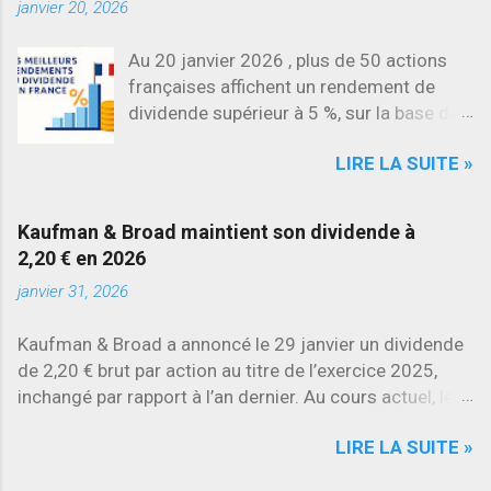
janvier 20, 2026
Au 20 janvier 2026 , plus de 50 actions
françaises affichent un rendement de
dividende supérieur à 5 %, sur la base des
dividendes versés en 2025. L’une des
LIRE LA SUITE »
évolutions les plus marquantes concerne
SES , dont l’action progresse déjà
d’environ 22 % en 2026 , tandis que
Kaufman & Broad maintient son dividende à
Stellantis et Renault reculent déjà à deux
2,20 € en 2026
chiffres.
janvier 31, 2026
Kaufman & Broad a annoncé le 29 janvier un dividende
de 2,20 € brut par action au titre de l’exercice 2025,
inchangé par rapport à l’an dernier. Au cours actuel, le
rendement brut ressort à environ 7 % , l’un des plus
LIRE LA SUITE »
élevés du secteur.