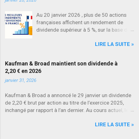
Au 20 janvier 2026 , plus de 50 actions
françaises affichent un rendement de
dividende supérieur à 5 %, sur la base des
dividendes versés en 2025. L’une des
LIRE LA SUITE »
évolutions les plus marquantes concerne
SES , dont l’action progresse déjà
d’environ 22 % en 2026 , tandis que
Kaufman & Broad maintient son dividende à
Stellantis et Renault reculent déjà à deux
2,20 € en 2026
chiffres.
janvier 31, 2026
Kaufman & Broad a annoncé le 29 janvier un dividende
de 2,20 € brut par action au titre de l’exercice 2025,
inchangé par rapport à l’an dernier. Au cours actuel, le
rendement brut ressort à environ 7 % , l’un des plus
LIRE LA SUITE »
élevés du secteur.