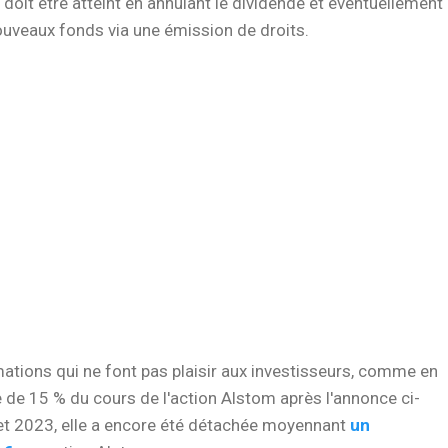
 doit être atteint en annulant le dividende et éventuellement
ouveaux fonds via une émission de droits.
ations qui ne font pas plaisir aux investisseurs, comme en
 de 15 % du cours de l'action Alstom après l'annonce ci-
let 2023, elle a encore été détachée moyennant
un