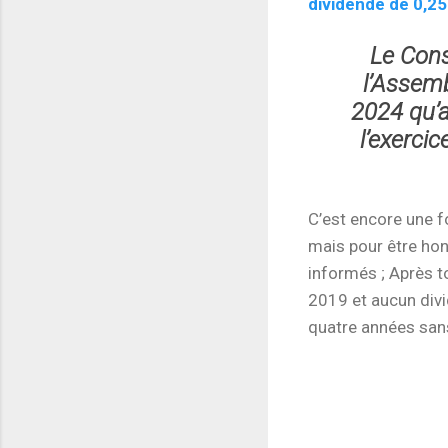
dividende de 0,25
Le Cons
l’Assemb
2024 qu’a
l’exerci
C’est encore une fo
mais pour être hon
informés ; Après t
2019 et aucun divi
quatre années sans