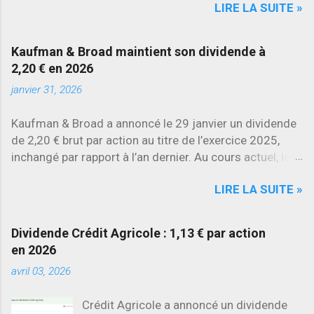
LIRE LA SUITE »
évolutions les plus marquantes concerne
SES , dont l’action progresse déjà
d’environ 22 % en 2026 , tandis que
Kaufman & Broad maintient son dividende à
Stellantis et Renault reculent déjà à deux
2,20 € en 2026
chiffres.
janvier 31, 2026
Kaufman & Broad a annoncé le 29 janvier un dividende
de 2,20 € brut par action au titre de l’exercice 2025,
inchangé par rapport à l’an dernier. Au cours actuel, le
rendement brut ressort à environ 7 % , l’un des plus
LIRE LA SUITE »
élevés du secteur.
Dividende Crédit Agricole : 1,13 € par action
en 2026
avril 03, 2026
Crédit Agricole a annoncé un dividende