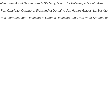
 le rhum Mount Gay, le brandy St-Rémy, le gin The Botanist, et les whiskies
h, Port-Charlotte, Octomore, Westland et Domaine des Hautes Glaces.
La Société
sif des marques Piper-Heidsieck et Charles Heidsieck, ainsi que Piper Sonoma (la
.