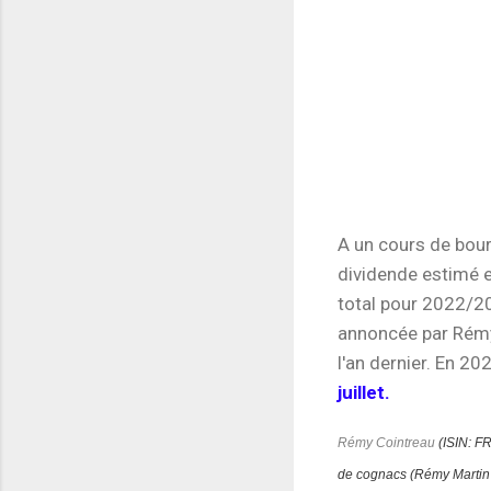
A un cours de bour
dividende estimé e
total pour 2022/2
annoncée par Rémy
l'an dernier. En 2
juillet.
Rémy Cointreau
(ISIN:
FR
de cognacs (Rémy Martin et