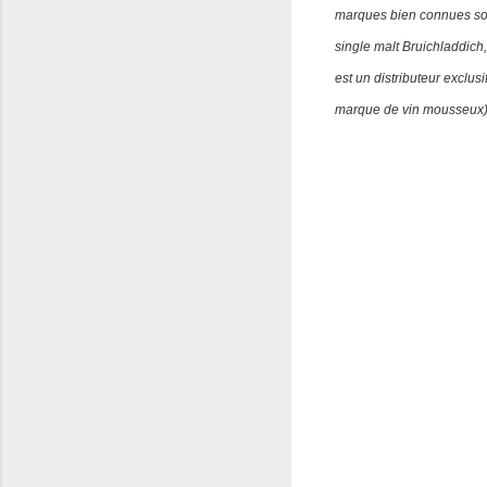
marques bien connues sont
single malt Bruichladdic
est un distributeur exclu
marque de vin mousseux)