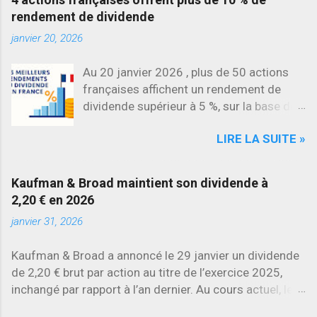
rendement de dividende
janvier 20, 2026
Au 20 janvier 2026 , plus de 50 actions
françaises affichent un rendement de
dividende supérieur à 5 %, sur la base des
dividendes versés en 2025. L’une des
LIRE LA SUITE »
évolutions les plus marquantes concerne
SES , dont l’action progresse déjà
d’environ 22 % en 2026 , tandis que
Kaufman & Broad maintient son dividende à
Stellantis et Renault reculent déjà à deux
2,20 € en 2026
chiffres.
janvier 31, 2026
Kaufman & Broad a annoncé le 29 janvier un dividende
de 2,20 € brut par action au titre de l’exercice 2025,
inchangé par rapport à l’an dernier. Au cours actuel, le
rendement brut ressort à environ 7 % , l’un des plus