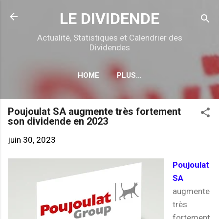
Accéder au contenu principal
LE DIVIDENDE
Actualité, Statistiques et Calendrier des
Dividendes
HOME
PLUS…
CALENDRIER DÉTACHEMENTS
Poujoulat SA augmente très fortement
son dividende en 2023
juin 30, 2023
Poujoulat
SA
augmente
très
fortement