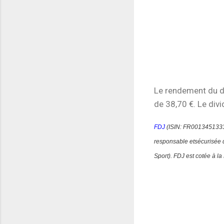
Le rendement du di
de 38,70 €. Le div
FDJ
(ISIN:
FR001345133
responsable etsécurisée de
Sport).
FDJ est cotée à la