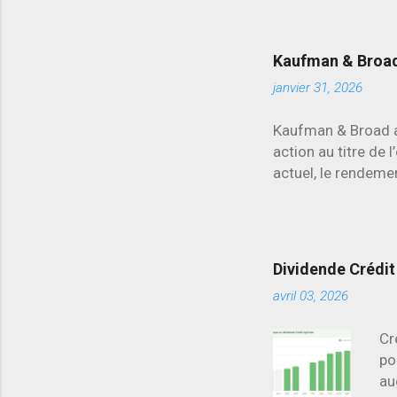
d’
re
Kaufman & Broad 
janvier 31, 2026
Kaufman & Broad a 
action au titre de 
actuel, le rendemen
secteur.
Dividende Crédit 
avril 03, 2026
Cr
po
au