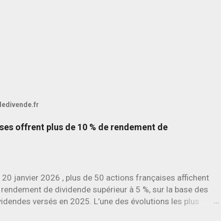
 ledivende.fr
ises offrent plus de 10 % de rendement de
 20 janvier 2026 , plus de 50 actions françaises affichent
 rendement de dividende supérieur à 5 %, sur la base des
videndes versés en 2025. L’une des évolutions les plus
rquantes concerne SES , dont l’action progresse déjà