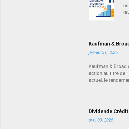
un
di
ma
d’
re
Kaufman & Broad 
janvier 31, 2026
Kaufman & Broad a 
action au titre de 
actuel, le rendemen
secteur.
Dividende Crédit 
avril 03, 2026