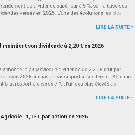
 rendement de dividende supérieur à 5 %, sur la base des
videndes versés en 2025. L’une des évolutions les plus
rquantes concerne SES , dont l’action progresse déjà
LIRE LA SUITE »
environ 22 % en 2026 , tandis que Stellantis et Renault
culent déjà à deux chiffres.
maintient son dividende à 2,20 € en 2026
annoncé le 29 janvier un dividende de 2,20 € brut par
l’exercice 2025, inchangé par rapport à l’an dernier. Au cours
t brut ressort à environ 7 % , l’un des plus élevés du
LIRE LA SUITE »
Agricole : 1,13 € par action en 2026