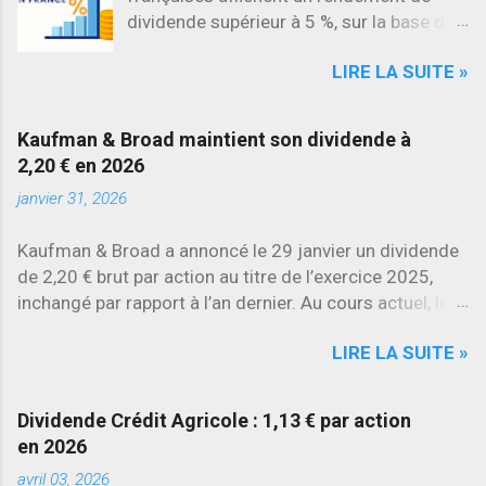
dividende supérieur à 5 %, sur la base des
dividendes versés en 2025. L’une des
LIRE LA SUITE »
évolutions les plus marquantes concerne
SES , dont l’action progresse déjà
d’environ 22 % en 2026 , tandis que
Kaufman & Broad maintient son dividende à
Stellantis et Renault reculent déjà à deux
2,20 € en 2026
chiffres.
janvier 31, 2026
Kaufman & Broad a annoncé le 29 janvier un dividende
de 2,20 € brut par action au titre de l’exercice 2025,
inchangé par rapport à l’an dernier. Au cours actuel, le
rendement brut ressort à environ 7 % , l’un des plus
LIRE LA SUITE »
élevés du secteur.
Dividende Crédit Agricole : 1,13 € par action
en 2026
avril 03, 2026