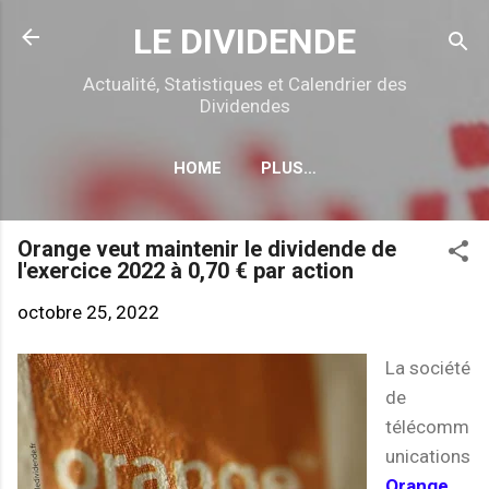
Accéder au contenu principal
LE DIVIDENDE
Actualité, Statistiques et Calendrier des
Dividendes
HOME
PLUS…
CALENDRIER DÉTACHEMENTS
Orange veut maintenir le dividende de
l'exercice 2022 à 0,70 € par action
octobre 25, 2022
La société
de
télécomm
unications
Orange