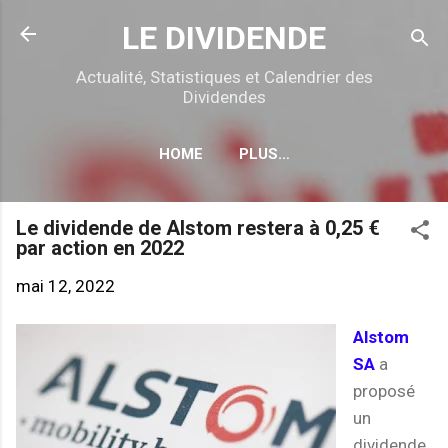
Accéder au contenu principal
LE DIVIDENDE
Actualité, Statistiques et Calendrier des
Dividendes
HOME
PLUS…
CALENDRIER DÉTACHEMENTS
Le dividende de Alstom restera à 0,25 €
par action en 2022
mai 12, 2022
Alstom
SA
a
proposé
un
dividende