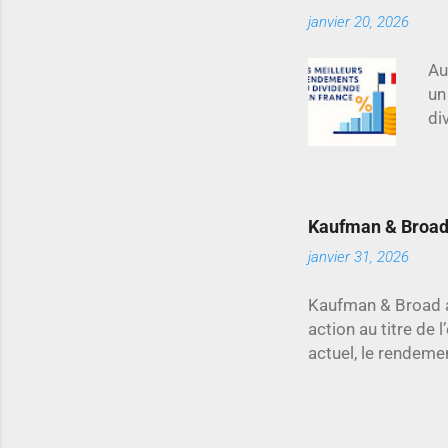
janvier 20, 2026
Au
un
di
ma
d’
re
Kaufman & Broad 
janvier 31, 2026
Kaufman & Broad a 
action au titre de 
actuel, le rendemen
secteur.