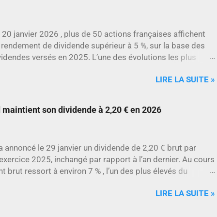
 20 janvier 2026 , plus de 50 actions françaises affichent
 rendement de dividende supérieur à 5 %, sur la base des
videndes versés en 2025. L’une des évolutions les plus
rquantes concerne SES , dont l’action progresse déjà
LIRE LA SUITE »
environ 22 % en 2026 , tandis que Stellantis et Renault
culent déjà à deux chiffres.
maintient son dividende à 2,20 € en 2026
annoncé le 29 janvier un dividende de 2,20 € brut par
l’exercice 2025, inchangé par rapport à l’an dernier. Au cours
t brut ressort à environ 7 % , l’un des plus élevés du
LIRE LA SUITE »