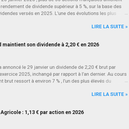
 rendement de dividende supérieur à 5 %, sur la base des
videndes versés en 2025. L’une des évolutions les plus
rquantes concerne SES , dont l’action progresse déjà
LIRE LA SUITE »
environ 22 % en 2026 , tandis que Stellantis et Renault
culent déjà à deux chiffres.
maintient son dividende à 2,20 € en 2026
annoncé le 29 janvier un dividende de 2,20 € brut par
l’exercice 2025, inchangé par rapport à l’an dernier. Au cours
t brut ressort à environ 7 % , l’un des plus élevés du
LIRE LA SUITE »
Agricole : 1,13 € par action en 2026