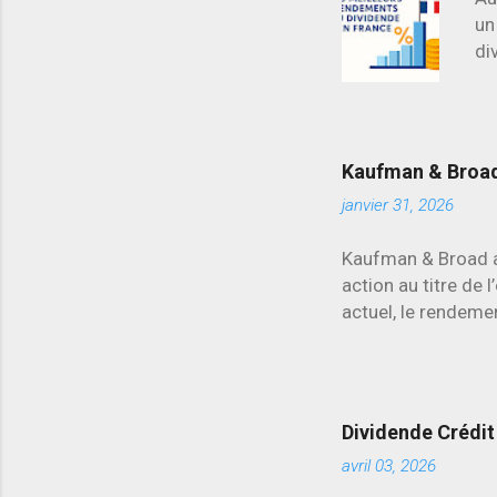
un
di
ma
d’
re
Kaufman & Broad 
janvier 31, 2026
Kaufman & Broad a 
action au titre de 
actuel, le rendemen
secteur.
Dividende Crédit 
avril 03, 2026