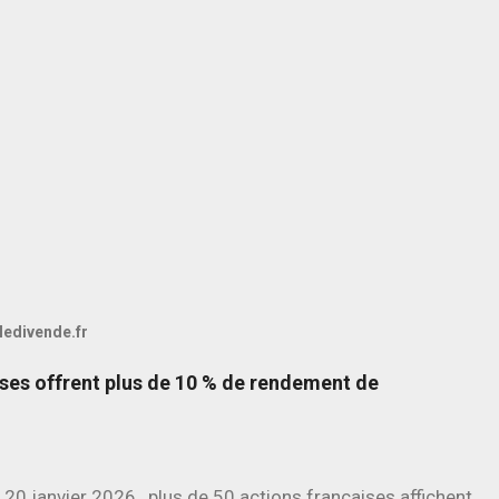
 ledivende.fr
ises offrent plus de 10 % de rendement de
 20 janvier 2026 , plus de 50 actions françaises affichent