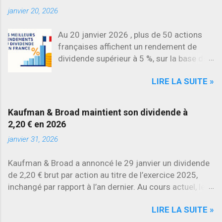
janvier 20, 2026
Au 20 janvier 2026 , plus de 50 actions
françaises affichent un rendement de
dividende supérieur à 5 %, sur la base des
dividendes versés en 2025. L’une des
LIRE LA SUITE »
évolutions les plus marquantes concerne
SES , dont l’action progresse déjà
d’environ 22 % en 2026 , tandis que
Kaufman & Broad maintient son dividende à
Stellantis et Renault reculent déjà à deux
2,20 € en 2026
chiffres.
janvier 31, 2026
Kaufman & Broad a annoncé le 29 janvier un dividende
de 2,20 € brut par action au titre de l’exercice 2025,
inchangé par rapport à l’an dernier. Au cours actuel, le
rendement brut ressort à environ 7 % , l’un des plus
LIRE LA SUITE »
élevés du secteur.