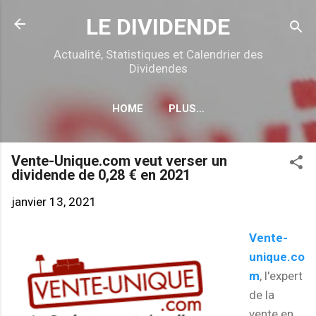
Accéder au contenu principal
LE DIVIDENDE
Actualité, Statistiques et Calendrier des
Dividendes
HOME
PLUS…
CALENDRIER DÉTACHEMENTS
Vente-Unique.com veut verser un
dividende de 0,28 € en 2021
janvier 13, 2021
Vente-
unique.co
m
, l'expert
de la
vente en