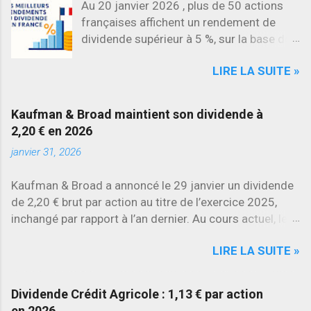
Au 20 janvier 2026 , plus de 50 actions
françaises affichent un rendement de
dividende supérieur à 5 %, sur la base des
dividendes versés en 2025. L’une des
LIRE LA SUITE »
évolutions les plus marquantes concerne
SES , dont l’action progresse déjà
d’environ 22 % en 2026 , tandis que
Kaufman & Broad maintient son dividende à
Stellantis et Renault reculent déjà à deux
2,20 € en 2026
chiffres.
janvier 31, 2026
Kaufman & Broad a annoncé le 29 janvier un dividende
de 2,20 € brut par action au titre de l’exercice 2025,
inchangé par rapport à l’an dernier. Au cours actuel, le
rendement brut ressort à environ 7 % , l’un des plus
LIRE LA SUITE »
élevés du secteur.
Dividende Crédit Agricole : 1,13 € par action
en 2026