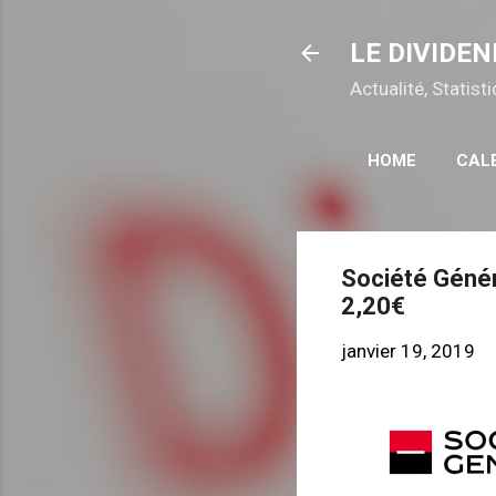
LE DIVIDEN
Actualité, Statis
HOME
CAL
Société Génér
2,20€
janvier 19, 2019