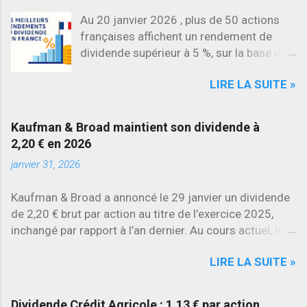
Au 20 janvier 2026 , plus de 50 actions
françaises affichent un rendement de
dividende supérieur à 5 %, sur la base des
dividendes versés en 2025. L’une des
LIRE LA SUITE »
évolutions les plus marquantes concerne
SES , dont l’action progresse déjà
d’environ 22 % en 2026 , tandis que
Kaufman & Broad maintient son dividende à
Stellantis et Renault reculent déjà à deux
2,20 € en 2026
chiffres.
janvier 31, 2026
Kaufman & Broad a annoncé le 29 janvier un dividende
de 2,20 € brut par action au titre de l’exercice 2025,
inchangé par rapport à l’an dernier. Au cours actuel, le
rendement brut ressort à environ 7 % , l’un des plus
LIRE LA SUITE »
élevés du secteur.
Dividende Crédit Agricole : 1,13 € par action