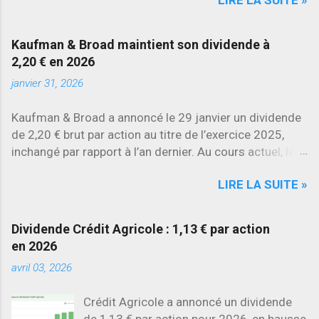
évolutions les plus marquantes concerne
SES , dont l’action progresse déjà
d’environ 22 % en 2026 , tandis que
Kaufman & Broad maintient son dividende à
Stellantis et Renault reculent déjà à deux
2,20 € en 2026
chiffres.
janvier 31, 2026
Kaufman & Broad a annoncé le 29 janvier un dividende
de 2,20 € brut par action au titre de l’exercice 2025,
inchangé par rapport à l’an dernier. Au cours actuel, le
rendement brut ressort à environ 7 % , l’un des plus
LIRE LA SUITE »
élevés du secteur.
Dividende Crédit Agricole : 1,13 € par action
en 2026
avril 03, 2026
Crédit Agricole a annoncé un dividende
de 1,13 € par action pour 2026, en hausse