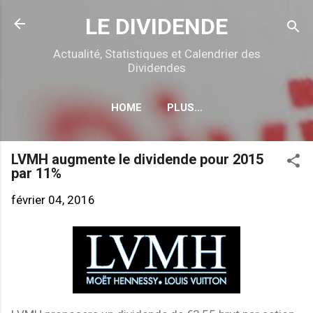
Accéder au contenu principal
LE DIVIDENDE
Actualité, Statistiques et Calendrier des
Dividendes
HOME
PLUS…
CALENDRIER DÉTACHEMENTS
LVMH augmente le dividende pour 2015
par 11%
février 04, 2016