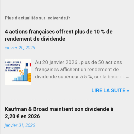
Plus d'actualités sur ledivende.fr
4 actions françaises offrent plus de 10 % de
rendement de dividende
janvier 20, 2026
Au 20 janvier 2026 , plus de 50 actions
françaises affichent un rendement de
dividende supérieur à 5 %, sur la base des
dividendes versés en 2025. L’une des
LIRE LA SUITE »
évolutions les plus marquantes concerne
SES , dont l’action progresse déjà
d’environ 22 % en 2026 , tandis que
Kaufman & Broad maintient son dividende à
Stellantis et Renault reculent déjà à deux
2,20 € en 2026
chiffres.
janvier 31, 2026