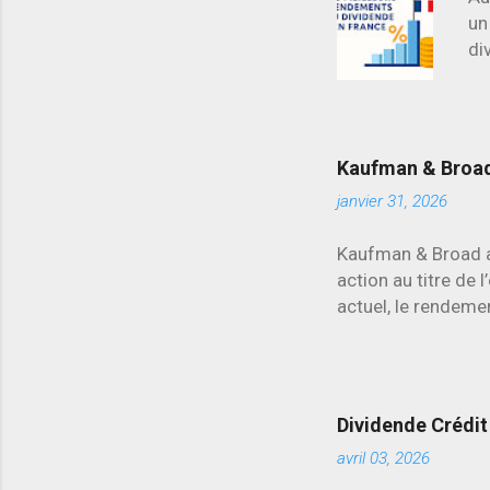
un
di
ma
d’
re
Kaufman & Broad 
janvier 31, 2026
Kaufman & Broad a 
action au titre de 
actuel, le rendemen
secteur.
Dividende Crédit 
avril 03, 2026