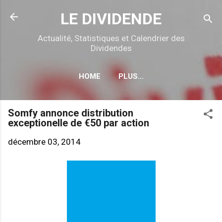
Accéder au contenu principal
LE DIVIDENDE
Actualité, Statistiques et Calendrier des
Dividendes
HOME
PLUS…
CALENDRIER DÉTACHEMENTS
Somfy annonce distribution
exceptionelle de €50 par action
décembre 03, 2014