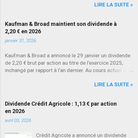
LIRE LA SUITE »
évolutions les plus marquantes concerne
SES , dont l’action progresse déjà
d’environ 22 % en 2026 , tandis que
Kaufman & Broad maintient son dividende à
Stellantis et Renault reculent déjà à deux
2,20 € en 2026
chiffres.
janvier 31, 2026
Kaufman & Broad a annoncé le 29 janvier un dividende
de 2,20 € brut par action au titre de l’exercice 2025,
inchangé par rapport à l’an dernier. Au cours actuel, le
rendement brut ressort à environ 7 % , l’un des plus
LIRE LA SUITE »
élevés du secteur.
Dividende Crédit Agricole : 1,13 € par action
en 2026
avril 03, 2026
Crédit Agricole a annoncé un dividende